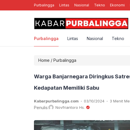
Purbalingga
Lintas
Nasional
Tekno
Ekonomi
rga
Mengenal Rebellion Rose YK, Band Punk Rock Asal Yogya
Purbalingga
Lintas
Nasional
Tekno
Home
/
Purbalingga
Warga Banjarnegara Diringkus Satre
Kedapatan Memiliki Sabu
.
.
Kabarpurbalingga.com
03/10/2024
3 Menit M
Penulis:
Novfriantoro Hs.