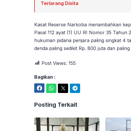
Terlarang Disita
Kasat Reserse Narkoba menambahkan kepada
Pasal 112 ayat (1) UU RI Nomor 35 Tahun
hukuman pidana penjara paling singkat 4 ta
denda paling sedikit Rp. 800 juta dan paling
Post Views:
155
Bagikan :
Facebook
WhatsApp
Twitter
Telegram
Posting Terkait