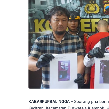
KABARPURBALINGGA
– Seorang pria berin
Kecitran, Kecamatan Purwareja Klampok, K