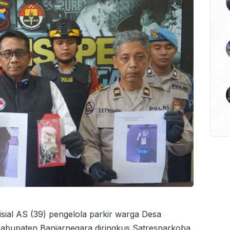
isial AS (39) pengelola parkir warga Desa
abupaten Banjarnegara diringkus Satresnarkoba