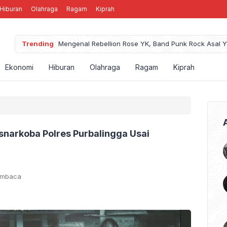
Hiburan
Olahraga
Ragam
Kiprah
karta
Trending
Mengenal Band MCPR Yang Semp
Ekonomi
Hiburan
Olahraga
Ragam
Kiprah
snarkoba Polres Purbalingga Usai
embaca