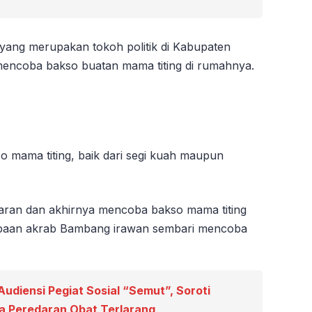
ang merupakan tokoh politik di Kabupaten
mencoba bakso buatan mama titing di rumahnya.
 mama titing, baik dari segi kuah maupun
saran dan akhirnya mencoba bakso mama titing
apaan akrab Bambang irawan sembari mencoba
udiensi Pegiat Sosial “Semut”, Soroti
a Peredaran Obat Terlarang