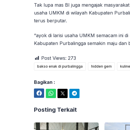
Tak lupa mas BI juga mengajak masyarakat
usaha UMKM di wilayah Kabupaten Purbali
terus berputar.
“ayok di larisi usaha UMKM semacam ini di
Kabupaten Purbalingga semakin maju dan 
Post Views:
273
bakso enak di purbalingga
hidden gem
kulin
Bagikan :
Facebook
WhatsApp
Twitter
Telegram
Posting Terkait