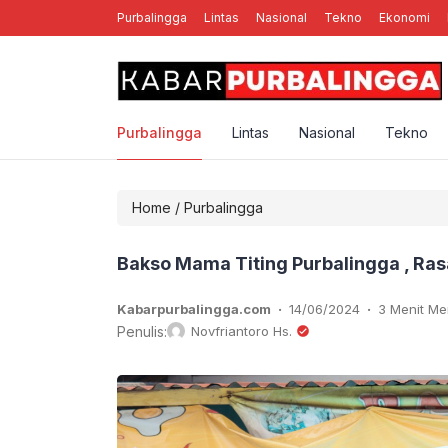
Purbalingga
Lintas
Nasional
Tekno
Ekonomi
nal Rebellion Rose YK, Band Punk Rock Asal Yogyakarta
Purbalingga
Lintas
Nasional
Tekno
Home
/
Purbalingga
Bakso Mama Titing Purbalingga , R
.
.
Kabarpurbalingga.com
14/06/2024
3 Menit M
Penulis:
Novfriantoro Hs.