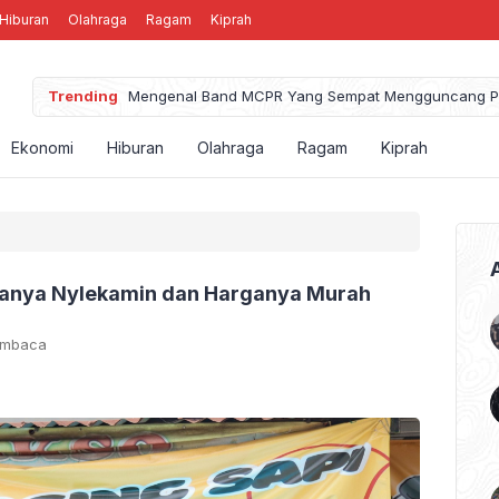
Hiburan
Olahraga
Ragam
Kiprah
Trending
Mengenal Band MCPR Yang Sempat Mengguncang P
Ekonomi
Hiburan
Olahraga
Ragam
Kiprah
asanya Nylekamin dan Harganya Murah
embaca