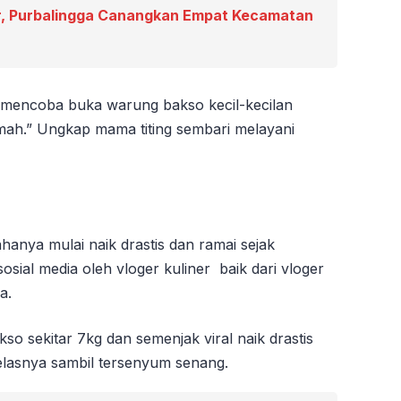
, Purbalingga Canangkan Empat Kecamatan
us mencoba buka warung bakso kecil-kecilan
h.” Ungkap mama titing sembari melayani
anya mulai naik drastis dan ramai sejak
sial media oleh vloger kuliner baik dari vloger
a.
o sekitar 7kg dan semenjak viral naik drastis
elasnya sambil tersenyum senang.