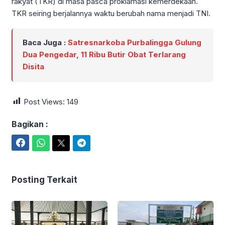
rakyat (TKR) di masa pasca proklamasi kemerdekaan.
TKR seiring berjalannya waktu berubah nama menjadi TNI.
Baca Juga :
Satresnarkoba Purbalingga Gulung
Dua Pengedar, 11 Ribu Butir Obat Terlarang
Disita
Post Views:
149
Bagikan :
Facebook
WhatsApp
Twitter
Telegram
Posting Terkait