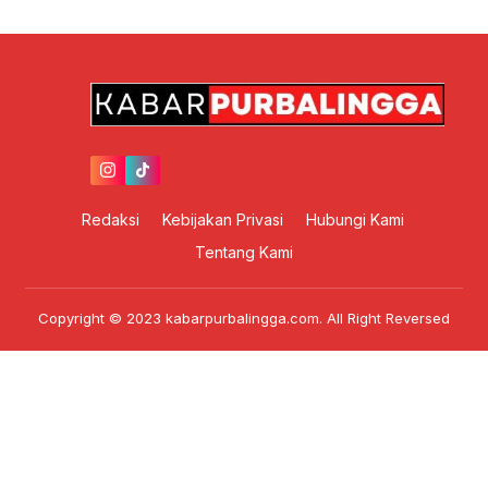
Redaksi
Kebijakan Privasi
Hubungi Kami
Tentang Kami
Copyright © 2023 kabarpurbalingga.com. All Right Reversed