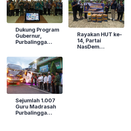
Dukung Program
Rayakan HUT ke-
Gubernur,
14, Partai
Purbalingga
NasDem
Canangkan
Purbalingga Gelar
Empat
Bakti Sosial di
Kecamatan
Tiga Lokasi
Berdaya
Sejumlah 1.007
Guru Madrasah
Purbalingga
Bertolak ke
Jakarta, DPRD