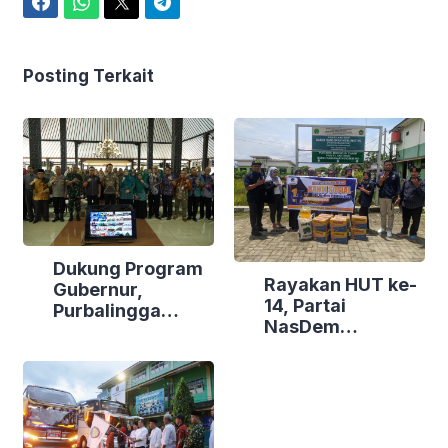
Facebook
WhatsApp
Twitter
Telegram
Posting Terkait
Dukung Program
Rayakan HUT ke-
Gubernur,
14, Partai
Purbalingga
NasDem
Canangkan
Purbalingga Gelar
Empat
Bakti Sosial di
Kecamatan
Tiga Lokasi
Berdaya