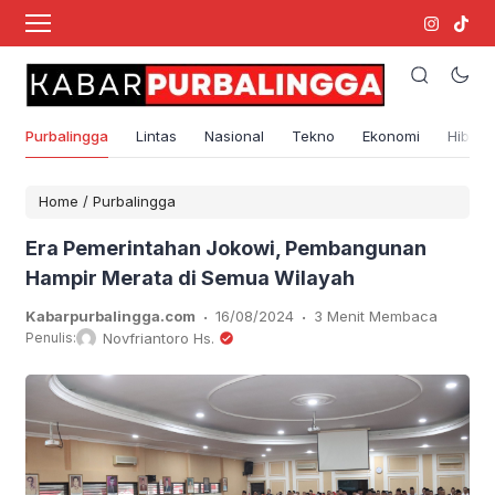
Purbalingga
Lintas
Nasional
Tekno
Ekonomi
Hibura
Home
/
Purbalingga
Era Pemerintahan Jokowi, Pembangunan
Hampir Merata di Semua Wilayah
.
.
Kabarpurbalingga.com
16/08/2024
3 Menit Membaca
Penulis:
Novfriantoro Hs.