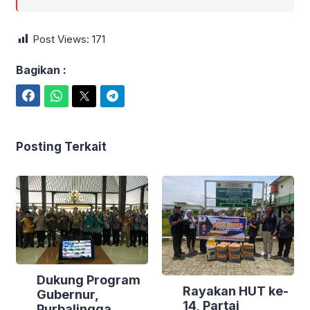
Post Views:
171
Bagikan :
Facebook
WhatsApp
Twitter
Telegram
Posting Terkait
Dukung Program
Rayakan HUT ke-
Gubernur,
14, Partai
Purbalingga