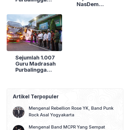
NasDem
Canangkan
Purbalingga Gelar
Empat
Bakti Sosial di
Kecamatan
Tiga Lokasi
Berdaya
Sejumlah 1.007
Guru Madrasah
Purbalingga
Bertolak ke
Jakarta, DPRD
Purbalingga Beri
Dukungan Penuh
Artikel Terpopuler
Mengenal Rebellion Rose YK, Band Punk
Rock Asal Yogyakarta
Mengenal Band MCPR Yang Sempat