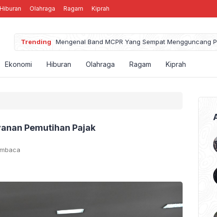
Hiburan
Olahraga
Ragam
Kiprah
Trending
Mengenal Band MCPR Yang Sempat Mengguncang P
Ekonomi
Hiburan
Olahraga
Ragam
Kiprah
anan Pemutihan Pajak
embaca