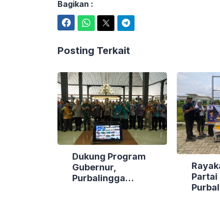
Bagikan :
Facebook
WhatsApp
Twitter
Telegram
Posting Terkait
Dukung Program
Rayak
Gubernur,
Parta
Purbalingga
Purbal
Canangkan Empat
Bakti 
Kecamatan Berdaya
Lokasi