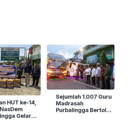
Sejumlah 1.007 Guru
an HUT ke-14,
Madrasah
i NasDem
Purbalingga Bertolak
ingga Gelar
ke Jakarta, DPRD
Sosial di Tiga
Purbalingga Beri
Dukungan Penuh