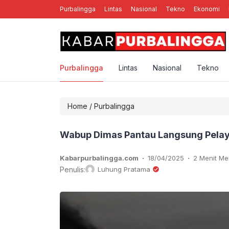
Purbalingga
Lintas
Nasional
Tekno
Ekonomi
nal Rebellion Rose YK, Band Punk Rock Asal Yogyakarta
Purbalingga
Lintas
Nasional
Tekno
Home
/
Purbalingga
Wabup Dimas Pantau Langsung Pelay
.
.
Kabarpurbalingga.com
18/04/2025
2 Menit M
Penulis:
Luhung Pratama