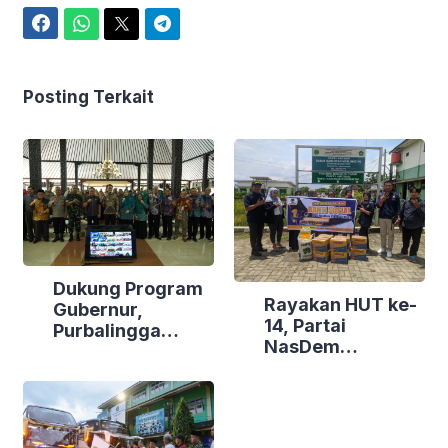
Facebook
WhatsApp
Twitter
Telegram
Posting Terkait
Dukung Program
Rayakan HUT ke-
Gubernur,
14, Partai
Purbalingga
NasDem
Canangkan
Purbalingga Gelar
Empat
Bakti Sosial di
Kecamatan
Tiga Lokasi
Berdaya