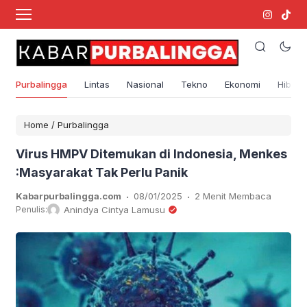
Purbalingga
Lintas
Nasional
Tekno
Ekonomi
Hibura
Home
/
Purbalingga
Virus HMPV Ditemukan di Indonesia, Menkes
:Masyarakat Tak Perlu Panik
.
.
Kabarpurbalingga.com
08/01/2025
2 Menit Membaca
Penulis:
Anindya Cintya Lamusu