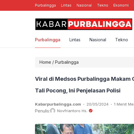
Purbalingga
Lintas
Nasional
Tekno
Ekonomi
nal Rebellion Rose YK, Band Punk Rock Asal Yogyakarta
Purbalingga
Lintas
Nasional
Tekno
Home
/
Purbalingga
Viral di Medsos Purbalingga Makam 
Tali Pocong, Ini Penjelasan Polisi
.
.
Kabarpurbalingga.com
20/05/2024
1 Menit M
Penulis:
Novfriantoro Hs.