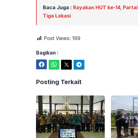
Baca Juga :
Rayakan HUT ke-14, Partai
Tiga Lokasi
Post Views:
169
Bagikan :
Facebook
WhatsApp
Twitter
Telegram
Posting Terkait