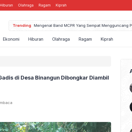
Hiburan
Olahraga
Ragam
Kiprah
Trending
Mengenal Band MCPR Yang Sempat Mengguncang P
Ekonomi
Hiburan
Olahraga
Ragam
Kiprah
Gadis di Desa Binangun Dibongkar Diambil
embaca