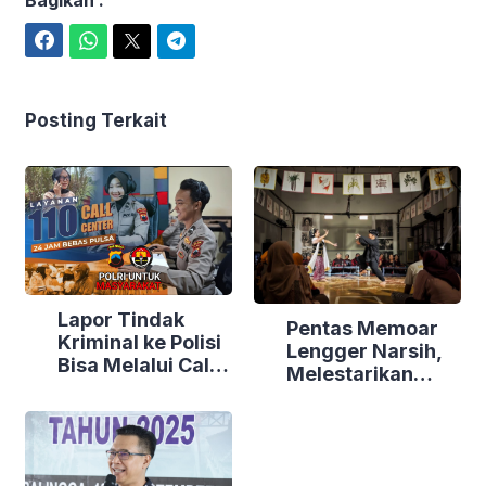
Facebook
WhatsApp
Twitter
Telegram
Posting Terkait
Lapor Tindak
Pentas Memoar
Kriminal ke Polisi
Lengger Narsih,
Bisa Melalui Call
Melestarikan
Centre 110, Begini
Warisan Budaya
Caranya
Tak Benda dari
Banyumas