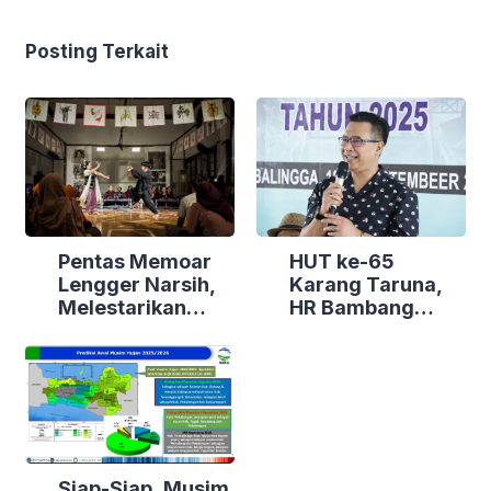
Posting Terkait
HUT ke-65
Pentas Memoar
Karang Taruna,
Lengger Narsih,
HR Bambang
Melestarikan
Irawan Ajak
Warisan Budaya
Pemuda
Tak Benda dari
Purbalingga Jadi
Banyumas
Energi Positif
Siap-Siap, Musim