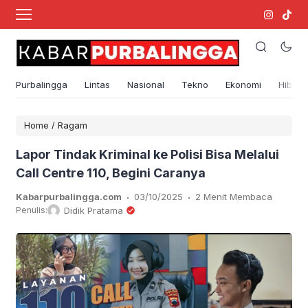
Purbalingga
Lintas
Nasional
Tekno
Ekonomi
Hibura
Home
/
Ragam
Lapor Tindak Kriminal ke Polisi Bisa Melalui
Call Centre 110, Begini Caranya
.
.
Kabarpurbalingga.com
03/10/2025
2 Menit Membaca
Penulis:
Didik Pratama