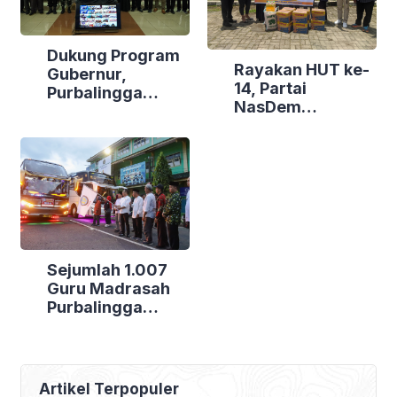
Dukung Program
Rayakan HUT ke-
Gubernur,
14, Partai
Purbalingga
NasDem
Canangkan
Purbalingga Gelar
Empat
Bakti Sosial di
Kecamatan
Tiga Lokasi
Berdaya
Sejumlah 1.007
Guru Madrasah
Purbalingga
Bertolak ke
Jakarta, DPRD
Purbalingga Beri
Dukungan Penuh
Artikel Terpopuler