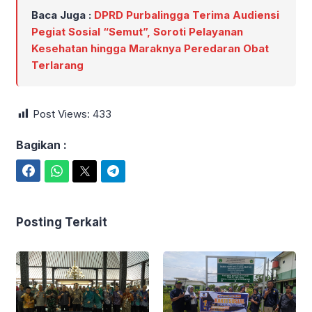
Baca Juga :
DPRD Purbalingga Terima Audiensi
Pegiat Sosial “Semut”, Soroti Pelayanan
Kesehatan hingga Maraknya Peredaran Obat
Terlarang
Post Views:
433
Bagikan :
Facebook
WhatsApp
Twitter
Telegram
Posting Terkait