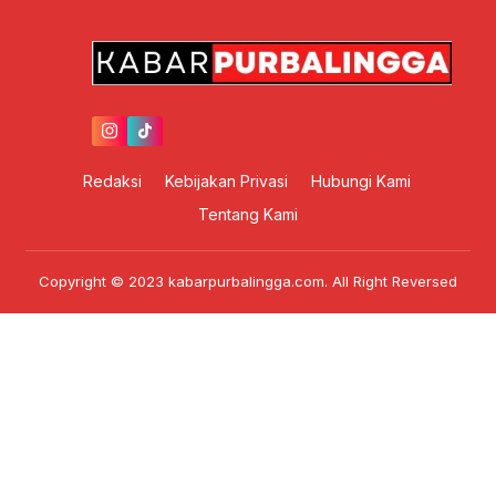
Redaksi
Kebijakan Privasi
Hubungi Kami
Tentang Kami
Copyright © 2023 kabarpurbalingga.com. All Right Reversed