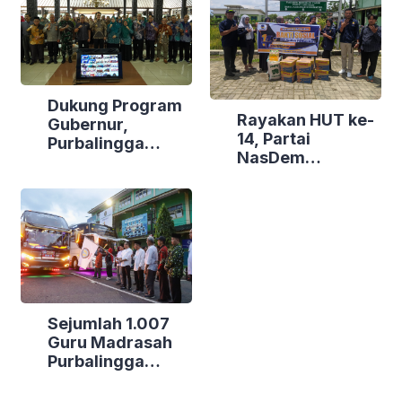
Dukung Program
Rayakan HUT ke-
Gubernur,
14, Partai
Purbalingga
NasDem
Canangkan
Purbalingga Gelar
Empat
Bakti Sosial di
Kecamatan
Tiga Lokasi
Berdaya
Sejumlah 1.007
Guru Madrasah
Purbalingga
Bertolak ke
Jakarta, DPRD