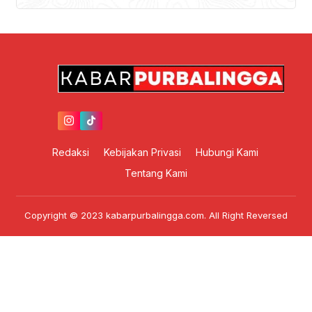
Redaksi
Kebijakan Privasi
Hubungi Kami
Tentang Kami
Copyright © 2023 kabarpurbalingga.com. All Right Reversed