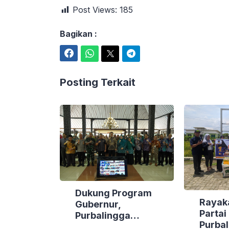
Post Views:
185
Bagikan :
Facebook
WhatsApp
Twitter
Telegram
Posting Terkait
Dukung Program
Rayak
Gubernur,
Parta
Purbalingga
Purbal
Canangkan Empat