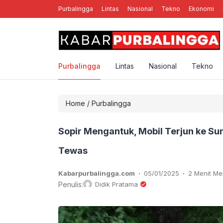
Purbalingga
Lintas
Nasional
Tekno
Ekonomi
nal Rebellion Rose YK, Band Punk Rock Asal Yogyakarta
Purbalingga
Lintas
Nasional
Tekno
Home
/
Purbalingga
Sopir Mengantuk, Mobil Terjun ke S
Tewas
.
.
Kabarpurbalingga.com
05/01/2025
2 Menit M
Penulis:
Didik Pratama