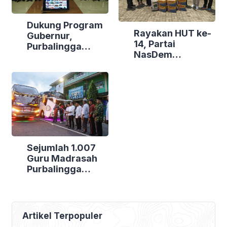
Dukung Program
Rayakan HUT ke-
Gubernur,
14, Partai
Purbalingga
NasDem
Canangkan
Purbalingga Gelar
Empat
Bakti Sosial di
Kecamatan
Tiga Lokasi
Berdaya
Sejumlah 1.007
Guru Madrasah
Purbalingga
Bertolak ke
Jakarta, DPRD
Purbalingga Beri
Dukungan Penuh
Artikel Terpopuler