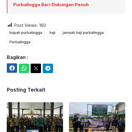
Purbalingga Beri Dukungan Penuh
Post Views:
160
bupati purbalingga
haji
jamaah haji purbalingga
Purbalingga
Bagikan :
Facebook
WhatsApp
Twitter
Telegram
Posting Terkait