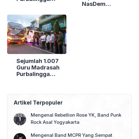
NasDem
Canangkan
Purbalingga Gelar
Empat
Bakti Sosial di
Kecamatan
Tiga Lokasi
Berdaya
Sejumlah 1.007
Guru Madrasah
Purbalingga
Bertolak ke
Jakarta, DPRD
Purbalingga Beri
Dukungan Penuh
Artikel Terpopuler
Mengenal Rebellion Rose YK, Band Punk
Rock Asal Yogyakarta
Mengenal Band MCPR Yang Sempat