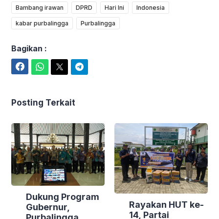
Bambang irawan
DPRD
Hari Ini
Indonesia
kabar purbalingga
Purbalingga
Bagikan :
Facebook
WhatsApp
Twitter
Telegram
Posting Terkait
Dukung Program
Rayakan HUT ke-
Gubernur,
14, Partai
Purbalingga