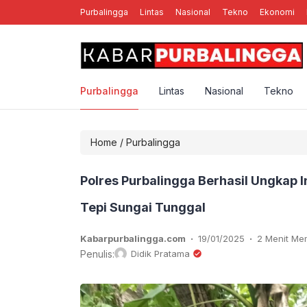
Purbalingga
Lintas
Nasional
Tekno
Ekonomi
nal Rebellion Rose YK, Band Punk Rock Asal Yogyakarta
Purbalingga
Lintas
Nasional
Tekno
Home
/
Purbalingga
Polres Purbalingga Berhasil Ungkap 
Tepi Sungai Tunggal
.
.
Kabarpurbalingga.com
19/01/2025
2 Menit M
Penulis:
Didik Pratama