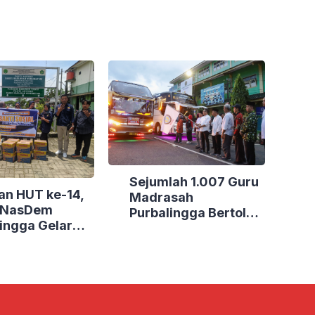
Sejumlah 1.007 Guru
an HUT ke-14,
Madrasah
i NasDem
Purbalingga Bertolak
ingga Gelar
ke Jakarta, DPRD
Sosial di Tiga
Purbalingga Beri
Dukungan Penuh