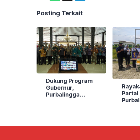
Posting Terkait
Dukung Program
Rayak
Gubernur,
Parta
Purbalingga
Purbal
Canangkan Empat
Bakti 
Kecamatan Berdaya
Lokasi