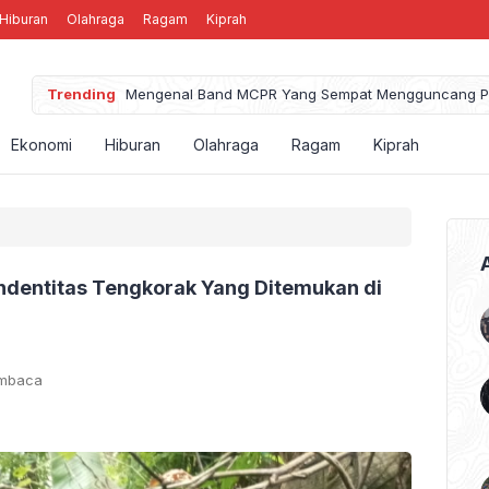
Hiburan
Olahraga
Ragam
Kiprah
Trending
Mengenal Band MCPR Yang Sempat Mengguncang P
Ekonomi
Hiburan
Olahraga
Ragam
Kiprah
Indentitas Tengkorak Yang Ditemukan di
embaca