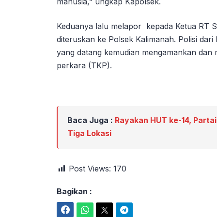
manusia,” ungkap Kapolsek.
Keduanya lalu melapor kepada Ketua RT S
diteruskan ke Polsek Kalimanah. Polisi dari
yang datang kemudian mengamankan dan me
perkara (TKP).
Baca Juga :
Rayakan HUT ke-14, Partai
Tiga Lokasi
Post Views:
170
Bagikan :
Facebook
WhatsApp
Twitter
Telegram