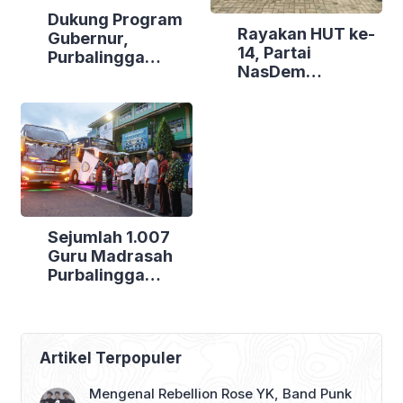
Dukung Program
Rayakan HUT ke-
Gubernur,
14, Partai
Purbalingga
NasDem
Canangkan
Purbalingga Gelar
Empat
Bakti Sosial di
Kecamatan
Tiga Lokasi
Berdaya
Sejumlah 1.007
Guru Madrasah
Purbalingga
Bertolak ke
Jakarta, DPRD
Purbalingga Beri
Dukungan Penuh
Artikel Terpopuler
Mengenal Rebellion Rose YK, Band Punk