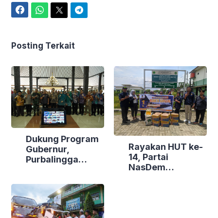
Facebook
WhatsApp
Twitter
Telegram
Posting Terkait
Dukung Program
Rayakan HUT ke-
Gubernur,
14, Partai
Purbalingga
NasDem
Canangkan
Purbalingga Gelar
Empat
Bakti Sosial di
Kecamatan
Tiga Lokasi
Berdaya