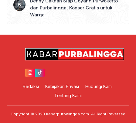
Denny Caknan Siap Goyang Purwokerto
dan Purbalingga, Konser Gratis untuk
Warga
Redaksi
Kebijakan Privasi
Hubungi Kami
Tentang Kami
Copyright © 2023 kabarpurbalingga.com. All Right Reversed