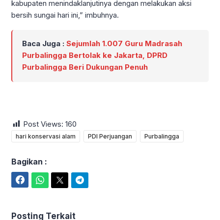
kabupaten menindaklanjutinya dengan melakukan aksi
bersih sungai hari ini,” imbuhnya.
Baca Juga :
Sejumlah 1.007 Guru Madrasah
Purbalingga Bertolak ke Jakarta, DPRD
Purbalingga Beri Dukungan Penuh
Post Views:
160
hari konservasi alam
PDI Perjuangan
Purbalingga
Bagikan :
Facebook
WhatsApp
Twitter
Telegram
Posting Terkait