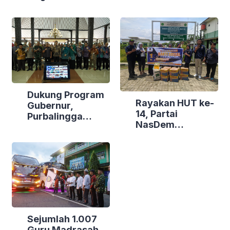
Dukung Program
Rayakan HUT ke-
Gubernur,
14, Partai
Purbalingga
NasDem
Canangkan
Purbalingga Gelar
Empat
Bakti Sosial di
Kecamatan
Tiga Lokasi
Berdaya
Sejumlah 1.007
Guru Madrasah