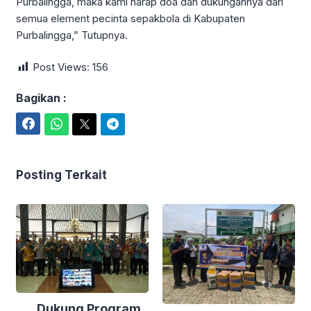
Purbalingga, maka kami harap doa dan dukungannya dari
semua element pecinta sepakbola di Kabupaten
Purbalingga,” Tutupnya.
Post Views:
156
Bagikan :
Facebook
WhatsApp
Twitter
Telegram
Posting Terkait
Dukung Program