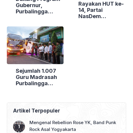
Rayakan HUT ke-
Gubernur,
14, Partai
Purbalingga
NasDem
Canangkan
Purbalingga Gelar
Empat
Bakti Sosial di
Kecamatan
Tiga Lokasi
Berdaya
Sejumlah 1.007
Guru Madrasah
Purbalingga
Bertolak ke
Jakarta, DPRD
Purbalingga Beri
Dukungan Penuh
Artikel Terpopuler
Mengenal Rebellion Rose YK, Band Punk
Rock Asal Yogyakarta