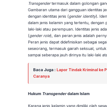
Transgender
termasuk dalam golongan gangg
Gambaran utama dari gangguan identitas jen
dengan identitas jenis (
gender identity
). Ide
dalam jenis kelamin yang tertentu, dengan 
laki-laki atau perempuan. Identitas jenis ad
(
gender role
), dan peran jenis adalah perny
Peran jenis dapat didefinisikan sebagai seg
seseorang, termasuk gairah seksual, untuk 
sampai seberapa jauh dirinya itu laki-laki 
Baca Juga :
Lapor Tindak Kriminal ke Po
Caranya
Hukum
Transgender
dalam Islam
Karena jenis kelamin yang dimiliki oleh se