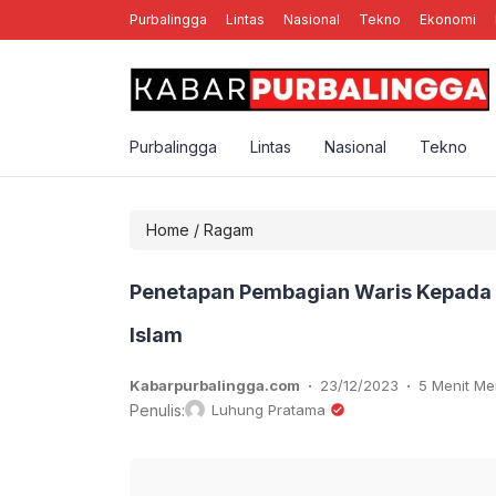
Purbalingga
Lintas
Nasional
Tekno
Ekonomi
nal Rebellion Rose YK, Band Punk Rock Asal Yogyakarta
Purbalingga
Lintas
Nasional
Tekno
Home
/
Ragam
Penetapan Pembagian Waris Kepada 
Islam
.
.
Kabarpurbalingga.com
23/12/2023
5 Menit M
Penulis:
Luhung Pratama