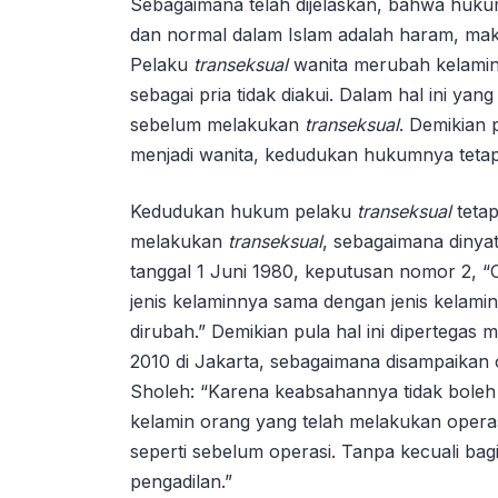
Sebagaimana telah dijelaskan, bahwa huk
dan normal dalam Islam adalah haram, mak
Pelaku
transeksual
wanita merubah kelamin
sebagai pria tidak diakui. Dalam hal ini ya
sebelum melakukan
transeksual
. Demikian 
menjadi wanita, kedudukan hukumnya tetap 
Kedudukan hukum pelaku
transeksual
tetap
melakukan
transeksual
, sebagaimana dinya
tanggal 1 Juni 1980, keputusan nomor 2, 
jenis kelaminnya sama dengan jenis kelami
dirubah.” Demikian pula hal ini dipertegas
2010 di Jakarta, sebagaimana disampaikan 
Sholeh: “Karena keabsahannya tidak boleh
kelamin orang yang telah melakukan operas
seperti sebelum operasi. Tanpa kecuali b
pengadilan.”