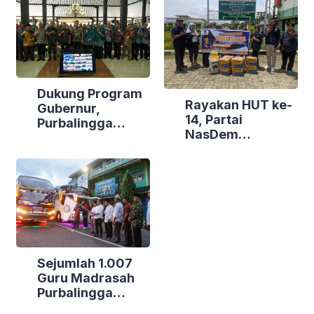
Dukung Program
Rayakan HUT ke-
Gubernur,
14, Partai
Purbalingga
NasDem
Canangkan
Purbalingga Gelar
Empat
Bakti Sosial di
Kecamatan
Tiga Lokasi
Berdaya
Sejumlah 1.007
Guru Madrasah
Purbalingga
Bertolak ke