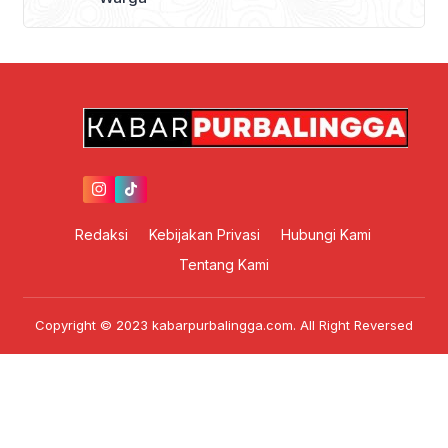
Redaksi
Kebijakan Privasi
Hubungi Kami
Tentang Kami
Copyright © 2023 kabarpurbalingga.com. All Right Reversed