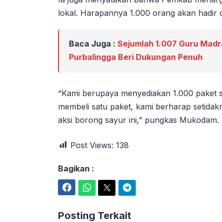
lokal. Harapannya 1.000 orang akan hadir 
Baca Juga :
Sejumlah 1.007 Guru Madr
Purbalingga Beri Dukungan Penuh
“Kami berupaya menyediakan 1.000 paket sa
membeli satu paket, kami berharap setida
aksi borong sayur ini,” pungkas Mukodam.
Post Views:
138
Bagikan :
Facebook
WhatsApp
Twitter
Telegram
Posting Terkait