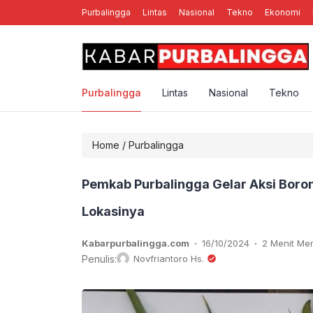
Purbalingga
Lintas
Nasional
Tekno
Ekonomi
nal Rebellion Rose YK, Band Punk Rock Asal Yogyakarta
Purbalingga
Lintas
Nasional
Tekno
Home
/
Purbalingga
Pemkab Purbalingga Gelar Aksi Boron
Lokasinya
.
.
Kabarpurbalingga.com
16/10/2024
2 Menit M
Penulis:
Novfriantoro Hs.