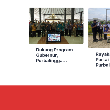
Dukung Program
Rayak
Gubernur,
Parta
Purbalingga
Purbal
Canangkan Empat
Bakti 
Kecamatan Berdaya
Lokasi