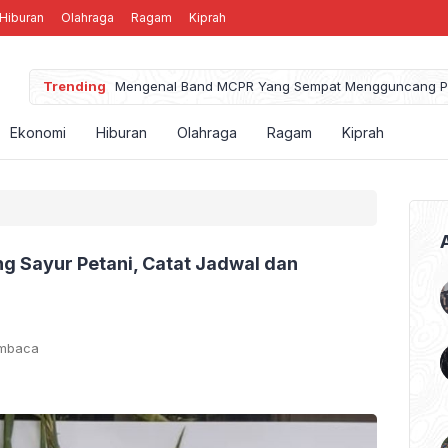
Hiburan
Olahraga
Ragam
Kiprah
Trending
Mengenal Band MCPR Yang Sempat Mengguncang P
Ekonomi
Hiburan
Olahraga
Ragam
Kiprah
g Sayur Petani, Catat Jadwal dan
embaca