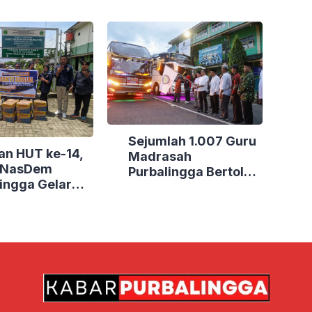
Sejumlah 1.007 Guru
an HUT ke-14,
Madrasah
i NasDem
Purbalingga Bertolak
ingga Gelar
ke Jakarta, DPRD
Sosial di Tiga
Purbalingga Beri
Dukungan Penuh