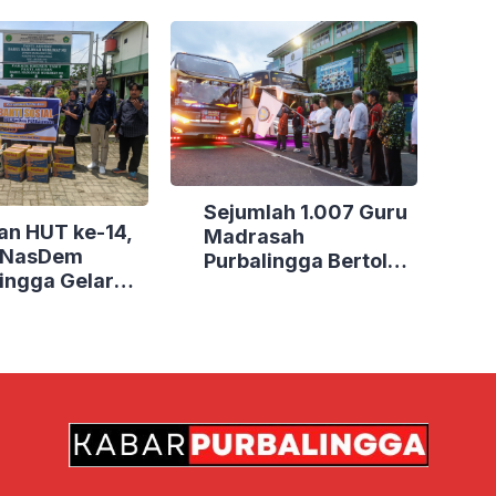
Sejumlah 1.007 Guru
an HUT ke-14,
Madrasah
i NasDem
Purbalingga Bertolak
ingga Gelar
ke Jakarta, DPRD
Sosial di Tiga
Purbalingga Beri
Dukungan Penuh