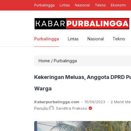
Purbalingga
Lintas
Nasional
Tekno
Ekonomi
nal Rebellion Rose YK, Band Punk Rock Asal Yogyakarta
Purbalingga
Lintas
Nasional
Tekno
Home
/
Purbalingga
Kekeringan Meluas, Anggota DPRD Pur
Warga
.
.
Kabarpurbalingga.com
15/09/2023
2 Menit M
Penulis:
Sanditra Prakoso