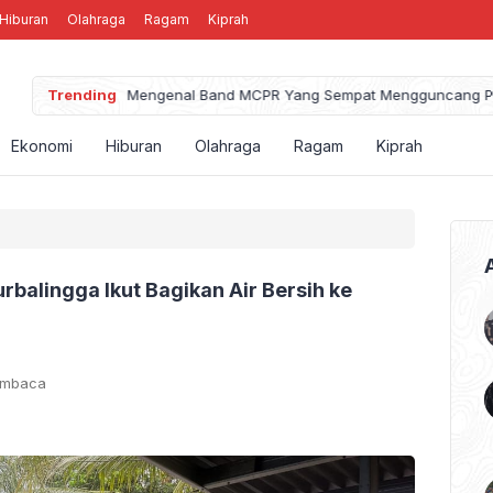
Hiburan
Olahraga
Ragam
Kiprah
Trending
Mengenal Band MCPR Yang Sempat Mengguncang P
Ekonomi
Hiburan
Olahraga
Ragam
Kiprah
balingga Ikut Bagikan Air Bersih ke
embaca