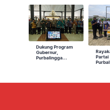
Dukung Program
Rayak
Gubernur,
Parta
Purbalingga
Purbal
Canangkan Empat
Bakti 
Kecamatan Berdaya
Lokasi