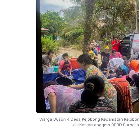
Warga Dusun 4 Desa Kejobong Kecamatan Kejobong
dikirimkan anggota DPRD Purbali