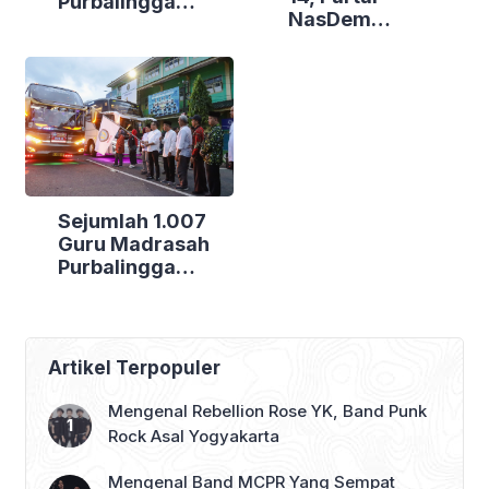
Purbalingga
NasDem
Canangkan
Purbalingga Gelar
Empat
Bakti Sosial di
Kecamatan
Tiga Lokasi
Berdaya
Sejumlah 1.007
Guru Madrasah
Purbalingga
Bertolak ke
Jakarta, DPRD
Purbalingga Beri
Dukungan Penuh
Artikel Terpopuler
Mengenal Rebellion Rose YK, Band Punk
Rock Asal Yogyakarta
Mengenal Band MCPR Yang Sempat