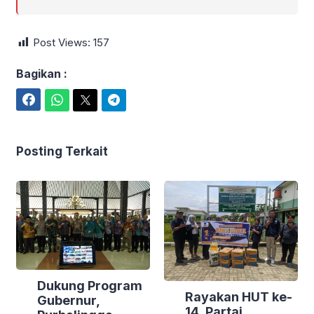
Post Views:
157
Bagikan :
Facebook
WhatsApp
Twitter
Telegram
Posting Terkait
Dukung Program
Rayakan HUT ke-
Gubernur,
14, Partai