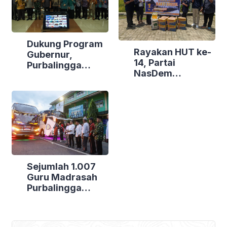
Dukung Program
Rayakan HUT ke-
Gubernur,
14, Partai
Purbalingga
NasDem
Canangkan
Purbalingga Gelar
Empat
Bakti Sosial di
Kecamatan
Tiga Lokasi
Berdaya
Sejumlah 1.007
Guru Madrasah
Purbalingga
Bertolak ke
Jakarta, DPRD
Purbalingga Beri