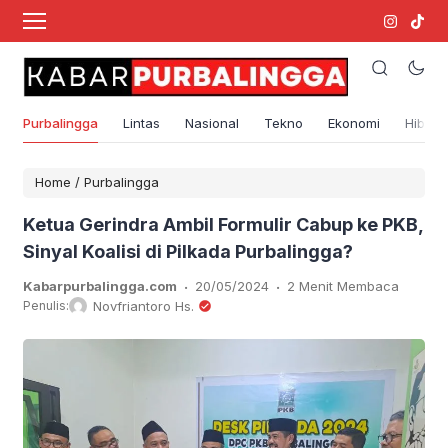
Purbalingga
Lintas
Nasional
Tekno
Ekonomi
Hibura
Home
/
Purbalingga
Ketua Gerindra Ambil Formulir Cabup ke PKB,
Sinyal Koalisi di Pilkada Purbalingga?
.
.
Kabarpurbalingga.com
20/05/2024
2 Menit Membaca
Penulis:
Novfriantoro Hs.