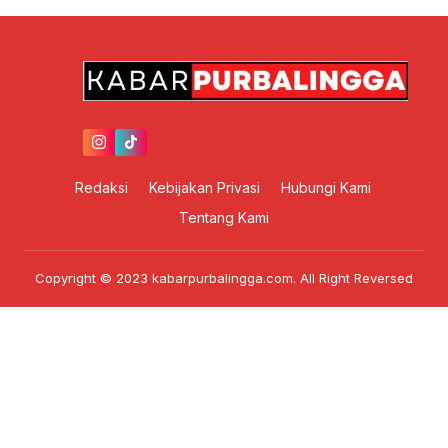
Redaksi
Kebijakan Privasi
Hubungi Kami
Tentang Kami
Copyright © 2023 kabarpurbalingga.com. All Right Reversed