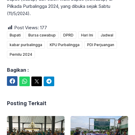
Pilkada Purbalingga 2024, yang dibuka sejak Sabtu
(11/5/2024).
Post Views:
177
Bupati
Bursa cawabup
DPRD
Hari Ini
Jadwal
kabar purbalingga
KPU Purbalingga
PDI Perjuangan
Pemilu 2024
Bagikan :
Facebook
WhatsApp
Twitter
Telegram
Posting Terkait