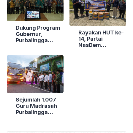
Dukung Program
Rayakan HUT ke-
Gubernur,
14, Partai
Purbalingga
NasDem
Canangkan
Purbalingga Gelar
Empat
Bakti Sosial di
Kecamatan
Tiga Lokasi
Berdaya
Sejumlah 1.007
Guru Madrasah
Purbalingga
Bertolak ke
Jakarta, DPRD
Purbalingga Beri