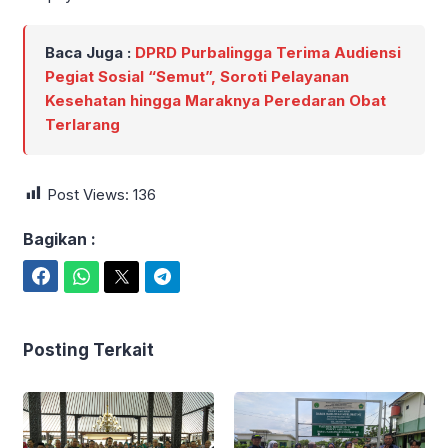
Baca Juga :
DPRD Purbalingga Terima Audiensi
Pegiat Sosial “Semut”, Soroti Pelayanan
Kesehatan hingga Maraknya Peredaran Obat
Terlarang
Post Views:
136
Bagikan :
Facebook
WhatsApp
Twitter
Telegram
Posting Terkait