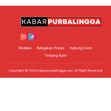
Redaksi
Kebijakan Privasi
Hubungi Kami
Tentang Kami
Copyright © 2023 kabarpurbalingga.com. All Right Reversed