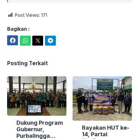
Post Views:
171
Bagikan :
Facebook
WhatsApp
Twitter
Telegram
Posting Terkait
Dukung Program
Rayakan HUT ke-
Gubernur,
14, Partai
Purbalingga