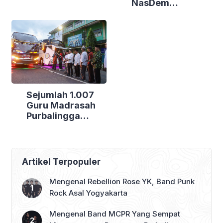
NasDem
Canangkan
Purbalingga Gelar
Empat
Bakti Sosial di
Kecamatan
Tiga Lokasi
Berdaya
Sejumlah 1.007
Guru Madrasah
Purbalingga
Bertolak ke
Jakarta, DPRD
Purbalingga Beri
Dukungan Penuh
Artikel Terpopuler
Mengenal Rebellion Rose YK, Band Punk
Rock Asal Yogyakarta
Mengenal Band MCPR Yang Sempat