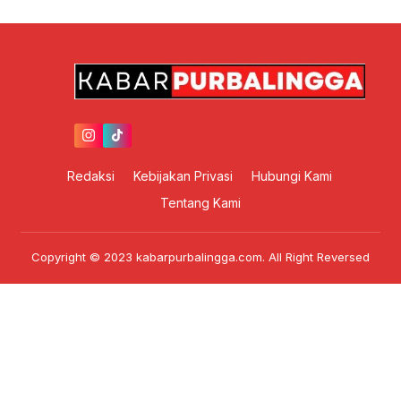
Redaksi
Kebijakan Privasi
Hubungi Kami
Tentang Kami
Copyright © 2023 kabarpurbalingga.com. All Right Reversed