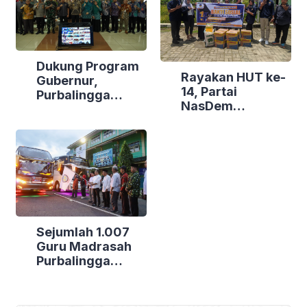
Dukung Program
Rayakan HUT ke-
Gubernur,
14, Partai
Purbalingga
NasDem
Canangkan
Purbalingga Gelar
Empat
Bakti Sosial di
Kecamatan
Tiga Lokasi
Berdaya
Sejumlah 1.007
Guru Madrasah
Purbalingga
Bertolak ke
Jakarta, DPRD
Purbalingga Beri