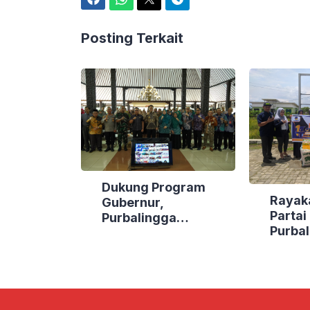
Facebook
WhatsApp
Twitter
Telegram
Posting Terkait
Dukung Program
Rayak
Gubernur,
Parta
Purbalingga
Purbal
Canangkan Empat
Bakti 
Kecamatan Berdaya
Lokasi