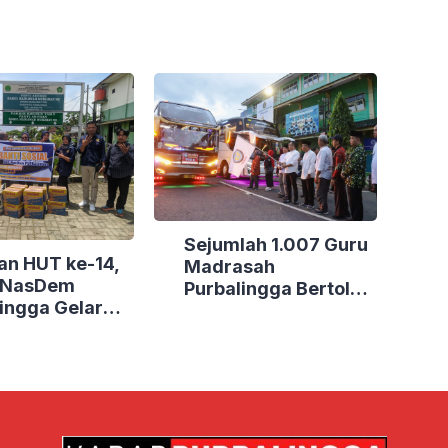
Sejumlah 1.007 Guru
an HUT ke-14,
Madrasah
i NasDem
Purbalingga Bertolak
ingga Gelar
ke Jakarta, DPRD
Sosial di Tiga
Purbalingga Beri
Dukungan Penuh