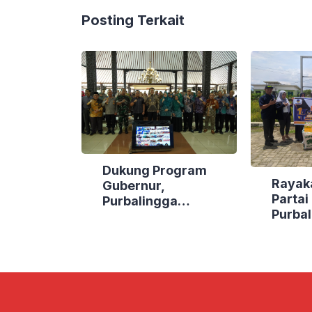
Posting Terkait
Dukung Program
Rayak
Gubernur,
Parta
Purbalingga
Purbal
Canangkan Empat
Bakti 
Kecamatan Berdaya
Lokasi