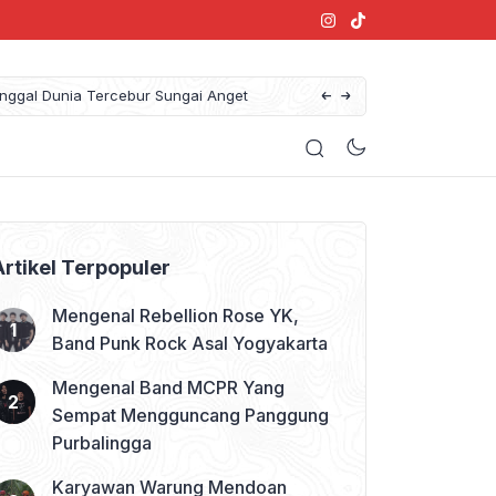
Warung Mendoan Amba Suci Sotang Meninggal Dunia Tercebur Sungai Anget
Konser Denny Caknan di Purw
Artikel Terpopuler
Mengenal Rebellion Rose YK,
Band Punk Rock Asal Yogyakarta
Mengenal Band MCPR Yang
Sempat Mengguncang Panggung
Purbalingga
Karyawan Warung Mendoan