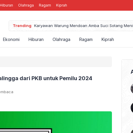
Hiburan
Olahraga
Ragam
Kiprah
Trending
Karyawan 
Ekonomi
Hiburan
Olahraga
Ragam
Kiprah
lingga dari PKB untuk Pemilu 2024
Membaca