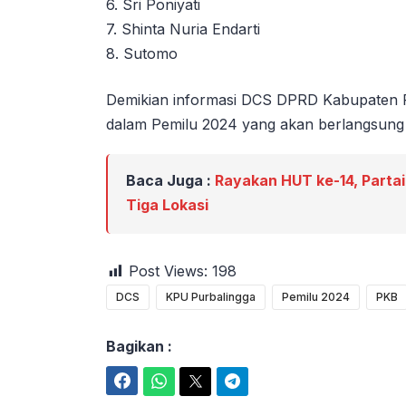
6. Sri Poniyati
7. Shinta Nuria Endarti
8. Sutomo
Demikian informasi DCS DPRD Kabupaten Pu
dalam Pemilu 2024 yang akan berlangsung 
Baca Juga :
Rayakan HUT ke-14, Partai
Tiga Lokasi
Post Views:
198
DCS
KPU Purbalingga
Pemilu 2024
PKB
Bagikan :
Facebook
WhatsApp
Twitter
Telegram