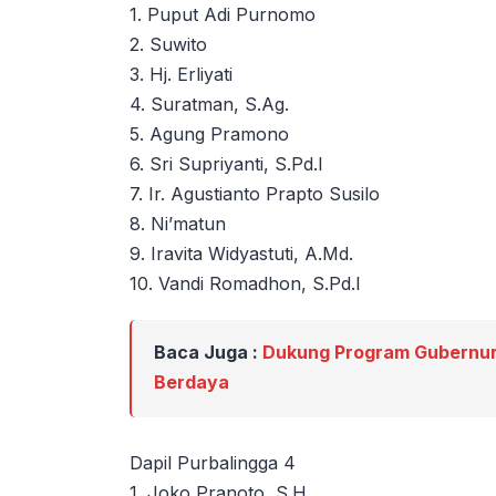
1. Puput Adi Purnomo
2. Suwito
3. Hj. Erliyati
4. Suratman, S.Ag.
5. Agung Pramono
6. Sri Supriyanti, S.Pd.I
7. Ir. Agustianto Prapto Susilo
8. Ni’matun
9. Iravita Widyastuti, A.Md.
10. Vandi Romadhon, S.Pd.I
Baca Juga :
Dukung Program Gubernur
Berdaya
Dapil Purbalingga 4
1. Joko Pranoto, S.H.