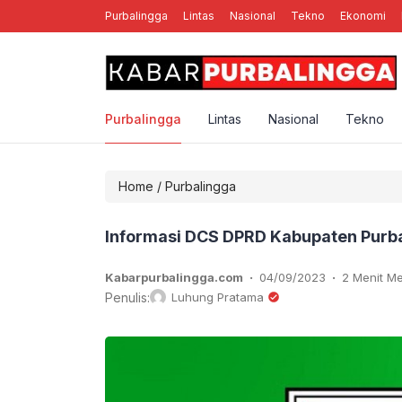
Purbalingga
Lintas
Nasional
Tekno
Ekonomi
enal Band MCPR Yang Sempat Mengguncang Panggung Purbalingga
Purbalingga
Lintas
Nasional
Tekno
Home
/
Purbalingga
Informasi DCS DPRD Kabupaten Purba
.
.
Kabarpurbalingga.com
04/09/2023
2 Menit 
Penulis:
Luhung Pratama