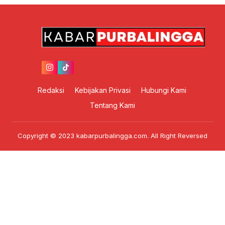
Redaksi
Kebijakan Privasi
Hubungi Kami
Tentang Kami
Copyright © 2023 kabarpurbalingga.com. All Right Reversed