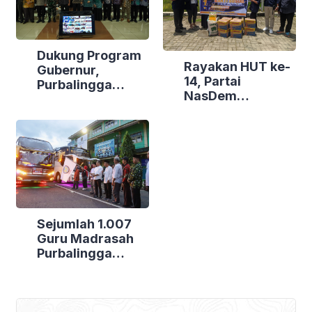
Dukung Program
Rayakan HUT ke-
Gubernur,
14, Partai
Purbalingga
NasDem
Canangkan
Purbalingga Gelar
Empat
Bakti Sosial di
Kecamatan
Tiga Lokasi
Berdaya
Sejumlah 1.007
Guru Madrasah
Purbalingga
Bertolak ke
Jakarta, DPRD
Purbalingga Beri
Dukungan Penuh