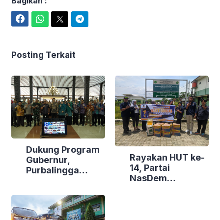
Bagikan :
Facebook
WhatsApp
Twitter
Telegram
Posting Terkait
Dukung Program
Rayakan HUT ke-
Gubernur,
14, Partai
Purbalingga
NasDem
Canangkan
Purbalingga Gelar
Empat
Bakti Sosial di
Kecamatan
Tiga Lokasi
Berdaya