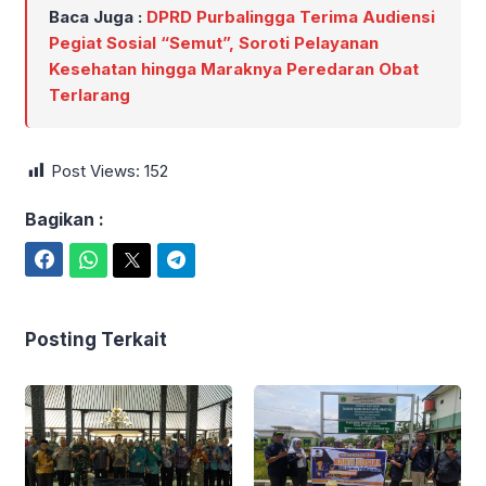
Baca Juga :
DPRD Purbalingga Terima Audiensi
Pegiat Sosial “Semut”, Soroti Pelayanan
Kesehatan hingga Maraknya Peredaran Obat
Terlarang
Post Views:
152
Bagikan :
Facebook
WhatsApp
Twitter
Telegram
Posting Terkait