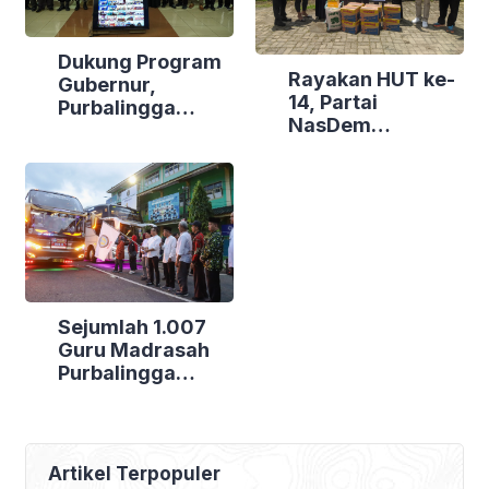
Dukung Program
Rayakan HUT ke-
Gubernur,
14, Partai
Purbalingga
NasDem
Canangkan
Purbalingga Gelar
Empat
Bakti Sosial di
Kecamatan
Tiga Lokasi
Berdaya
Sejumlah 1.007
Guru Madrasah
Purbalingga
Bertolak ke
Jakarta, DPRD
Purbalingga Beri
Dukungan Penuh
Artikel Terpopuler