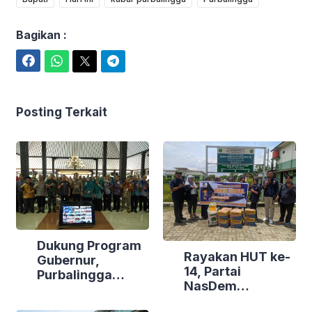
Bagikan :
Facebook
WhatsApp
Twitter
Telegram
Posting Terkait
Dukung Program
Rayakan HUT ke-
Gubernur,
14, Partai
Purbalingga
NasDem
Canangkan
Purbalingga Gelar
Empat