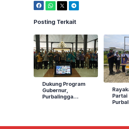
Facebook
WhatsApp
Twitter
Telegram
Posting Terkait
Dukung Program
Rayak
Gubernur,
Parta
Purbalingga
Purbal
Canangkan Empat
Bakti 
Kecamatan Berdaya
Lokasi