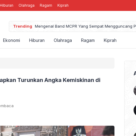
Hiburan
Olahraga
Ragam
Kiprah
Trending
Mengenal Band MCPR Yang Sempat Mengguncang P
Ekonomi
Hiburan
Olahraga
Ragam
Kiprah
arapkan Turunkan Angka Kemiskinan di
Membaca