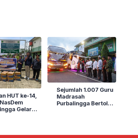
Sejumlah 1.007 Guru
an HUT ke-14,
Madrasah
i NasDem
Purbalingga Bertolak
ingga Gelar
ke Jakarta, DPRD
Sosial di Tiga
Purbalingga Beri
Dukungan Penuh