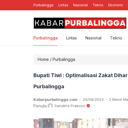
Purbalingga
Lintas
Nasional
Tekno
Ekonomi
nal Rebellion Rose YK, Band Punk Rock Asal Yogyakarta
Purbalingga
Lintas
Nasional
Tekno
Home
/
Purbalingga
Bupati Tiwi : Optimalisasi Zakat Dih
Purbalingga
.
.
Kabarpurbalingga.com
24/08/2023
2 Menit 
Penulis:
Sanditra Prakoso