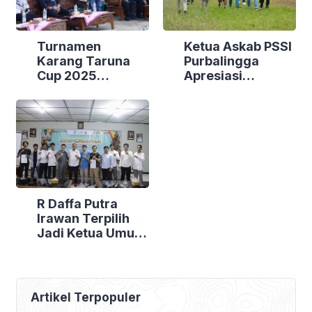
Turnamen
Ketua Askab PSSI
Karang Taruna
Purbalingga
Cup 2025
Apresiasi
Bojongsari Resmi
Kemenangan
Dibuka, Laga
Perdana Tim
Perdana Berakhir
Persibangga
Lewat Adu Penalti
R Daffa Putra
Irawan Terpilih
Jadi Ketua Umum
ESI Purbalingga
Periode 2025–
2029
Artikel Terpopuler