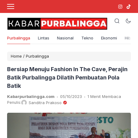
Purbalingga
Lintas
Nasional
Tekno
Ekonomi
Hibura
Home
/
Purbalingga
Bersiap Menuju Fashion In The Cave, Perajin
Batik Purbalingga Dilatih Pembuatan Pola
Batik
.
.
Kabarpurbalingga.com
05/10/2023
1 Menit Membaca
Penulis:
Sanditra Prakoso