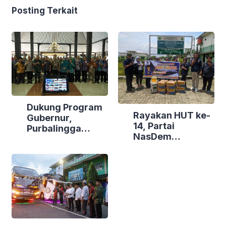
Posting Terkait
Dukung Program
Rayakan HUT ke-
Gubernur,
14, Partai
Purbalingga
NasDem
Canangkan
Purbalingga Gelar
Empat
Bakti Sosial di
Kecamatan
Tiga Lokasi
Berdaya