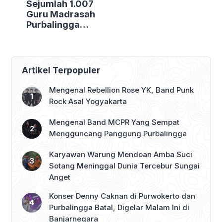
Sejumlah 1.007
Guru Madrasah
Purbalingga
Bertolak ke
Jakarta, DPRD
Purbalingga Beri
Dukungan Penuh
Artikel Terpopuler
Mengenal Rebellion Rose YK, Band Punk
Rock Asal Yogyakarta
Mengenal Band MCPR Yang Sempat
Mengguncang Panggung Purbalingga
Karyawan Warung Mendoan Amba Suci
Sotang Meninggal Dunia Tercebur Sungai
Anget
Konser Denny Caknan di Purwokerto dan
Purbalingga Batal, Digelar Malam Ini di
Banjarnegara