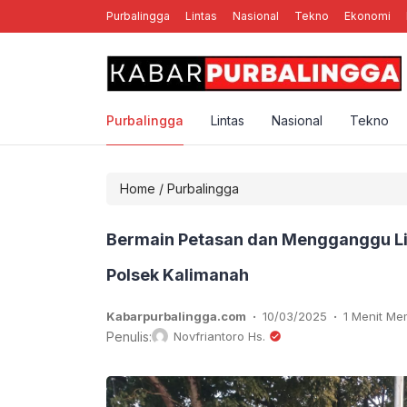
Purbalingga
Lintas
Nasional
Tekno
Ekonomi
nal Rebellion Rose YK, Band Punk Rock Asal Yogyakarta
Purbalingga
Lintas
Nasional
Tekno
Home
/
Purbalingga
Bermain Petasan dan Mengganggu Li
Polsek Kalimanah
.
.
Kabarpurbalingga.com
10/03/2025
1 Menit M
Penulis:
Novfriantoro Hs.