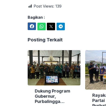
Post Views:
139
Bagikan :
Facebook
WhatsApp
Twitter
Telegram
Posting Terkait
Dukung Program
Rayak
Gubernur,
Parta
Purbalingga
Purbal