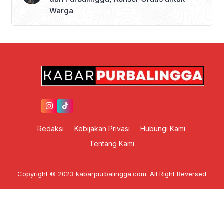
Warga
Redaksi
Kebijakan Privasi
Hubungi Kami
Tentang Kami
Copyright © 2023 kabarpurbalingga.com. All Right Reversed