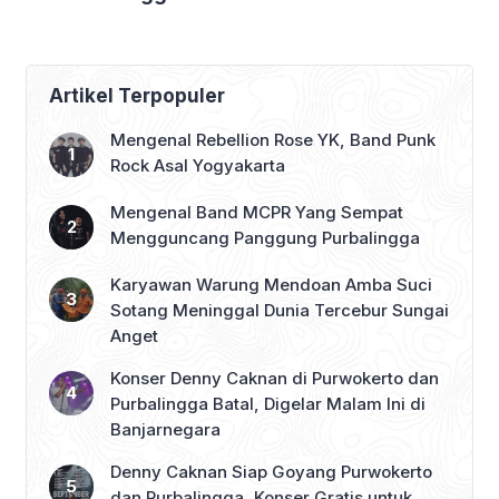
Bertolak ke
Jakarta, DPRD
Purbalingga Beri
Dukungan Penuh
Artikel Terpopuler
Mengenal Rebellion Rose YK, Band Punk
Rock Asal Yogyakarta
Mengenal Band MCPR Yang Sempat
Mengguncang Panggung Purbalingga
Karyawan Warung Mendoan Amba Suci
Sotang Meninggal Dunia Tercebur Sungai
Anget
Konser Denny Caknan di Purwokerto dan
Purbalingga Batal, Digelar Malam Ini di
Banjarnegara
Denny Caknan Siap Goyang Purwokerto
dan Purbalingga, Konser Gratis untuk