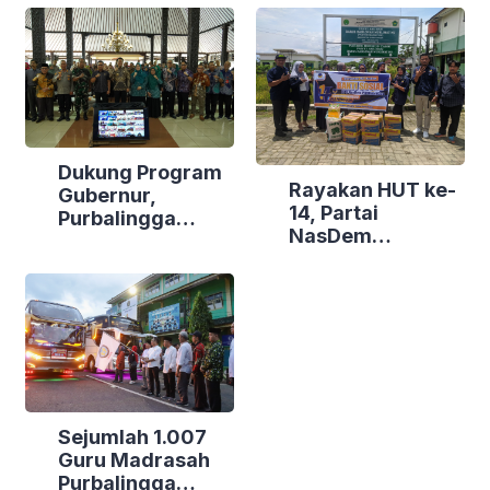
Dukung Program
Rayakan HUT ke-
Gubernur,
14, Partai
Purbalingga
NasDem
Canangkan
Purbalingga Gelar
Empat
Bakti Sosial di
Kecamatan
Tiga Lokasi
Berdaya
Sejumlah 1.007
Guru Madrasah
Purbalingga