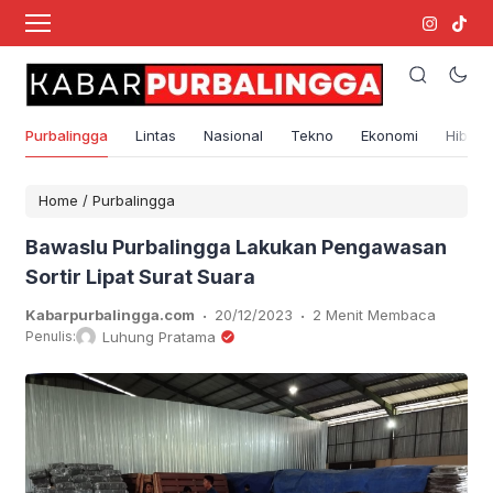
Purbalingga
Lintas
Nasional
Tekno
Ekonomi
Hibura
Home
/
Purbalingga
Bawaslu Purbalingga Lakukan Pengawasan
Sortir Lipat Surat Suara
.
.
Kabarpurbalingga.com
20/12/2023
2 Menit Membaca
Penulis:
Luhung Pratama