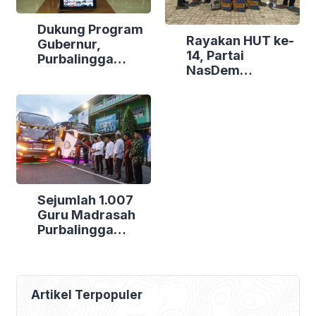
Dukung Program
Rayakan HUT ke-
Gubernur,
14, Partai
Purbalingga
NasDem
Canangkan
Purbalingga Gelar
Empat
Bakti Sosial di
Kecamatan
Tiga Lokasi
Berdaya
Sejumlah 1.007
Guru Madrasah
Purbalingga
Bertolak ke
Jakarta, DPRD
Purbalingga Beri
Dukungan Penuh
Artikel Terpopuler