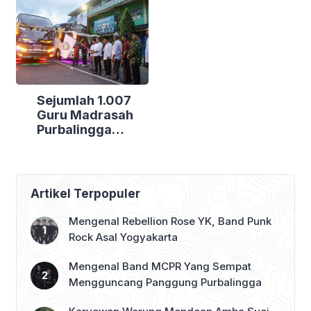
Bakti Sosial di
Kecamatan
Tiga Lokasi
Berdaya
Sejumlah 1.007
Guru Madrasah
Purbalingga
Bertolak ke
Jakarta, DPRD
Purbalingga Beri
Dukungan Penuh
Artikel Terpopuler
Mengenal Rebellion Rose YK, Band Punk
Rock Asal Yogyakarta
Mengenal Band MCPR Yang Sempat
Mengguncang Panggung Purbalingga