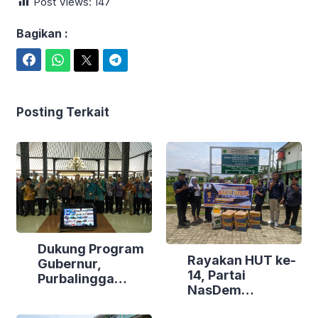
Post Views:
147
Bagikan :
Facebook
WhatsApp
Twitter
Telegram
Posting Terkait
Dukung Program
Rayakan HUT ke-
Gubernur,
14, Partai
Purbalingga
NasDem
Canangkan
Purbalingga Gelar
Empat