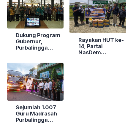
Dukung Program
Rayakan HUT ke-
Gubernur,
14, Partai
Purbalingga
NasDem
Canangkan
Purbalingga Gelar
Empat
Bakti Sosial di
Kecamatan
Tiga Lokasi
Berdaya
Sejumlah 1.007
Guru Madrasah
Purbalingga
Bertolak ke
Jakarta, DPRD