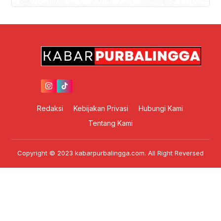
Redaksi
Kebijakan Privasi
Hubungi Kami
Tentang Kami
Copyright © 2023 kabarpurbalingga.com. All Right Reversed