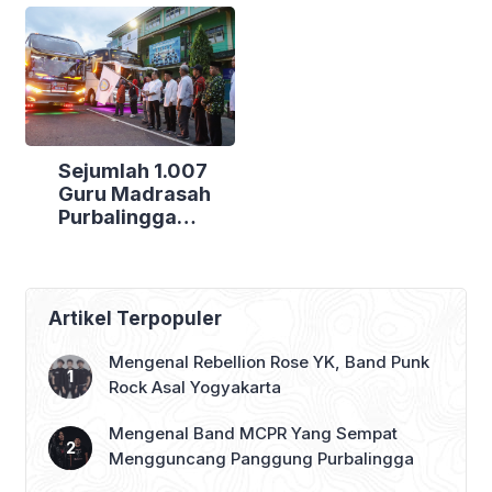
Bakti Sosial di
Kecamatan
Tiga Lokasi
Berdaya
Sejumlah 1.007
Guru Madrasah
Purbalingga
Bertolak ke
Jakarta, DPRD
Purbalingga Beri
Dukungan Penuh
Artikel Terpopuler
Mengenal Rebellion Rose YK, Band Punk
Rock Asal Yogyakarta
Mengenal Band MCPR Yang Sempat
Mengguncang Panggung Purbalingga