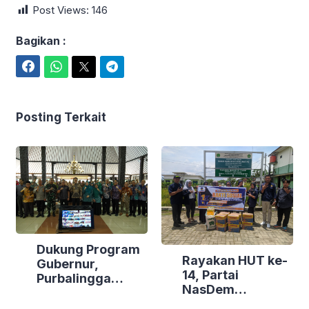
Post Views:
146
Bagikan :
Facebook
WhatsApp
Twitter
Telegram
Posting Terkait
Dukung Program
Rayakan HUT ke-
Gubernur,
14, Partai
Purbalingga
NasDem
Canangkan
Purbalingga Gelar
Empat