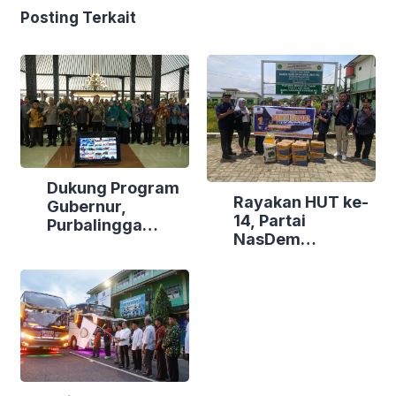
Posting Terkait
Dukung Program
Rayakan HUT ke-
Gubernur,
14, Partai
Purbalingga
NasDem
Canangkan
Purbalingga Gelar
Empat
Bakti Sosial di
Kecamatan
Tiga Lokasi
Berdaya