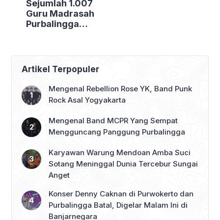
Sejumlah 1.007
Guru Madrasah
Purbalingga
Bertolak ke
Jakarta, DPRD
Purbalingga Beri
Dukungan Penuh
Artikel Terpopuler
Mengenal Rebellion Rose YK, Band Punk
Rock Asal Yogyakarta
Mengenal Band MCPR Yang Sempat
Mengguncang Panggung Purbalingga
Karyawan Warung Mendoan Amba Suci
Sotang Meninggal Dunia Tercebur Sungai
Anget
Konser Denny Caknan di Purwokerto dan
Purbalingga Batal, Digelar Malam Ini di
Banjarnegara