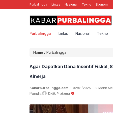
Purbalingga
Lintas
Nasional
Tekno
Ekonomi
enal Band MCPR Yang Sempat Mengguncang Panggung Purbalingga
Purbalingga
Lintas
Nasional
Tekno
Home
/
Purbalingga
Agar Dapatkan Dana Insentif Fiskal,
Kinerja
.
.
Kabarpurbalingga.com
02/01/2025
2 Menit M
Penulis:
Didik Pratama