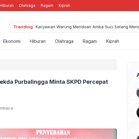
Hiburan
Olahraga
Ragam
Kiprah
Trending
Karyawan 
Ekonomi
Hiburan
Olahraga
Ragam
Kiprah
 Sekda Purbalingga Minta SKPD Percepat
embaca