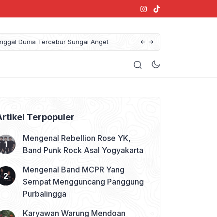
Warung Mendoan Amba Suci Sotang Meninggal Dunia Tercebur Sungai Anget
Konser Denny Caknan di Purw
Artikel Terpopuler
Mengenal Rebellion Rose YK,
Band Punk Rock Asal Yogyakarta
Mengenal Band MCPR Yang
Sempat Mengguncang Panggung
Purbalingga
Karyawan Warung Mendoan