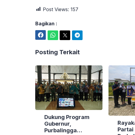
Post Views:
157
Bagikan :
Facebook
WhatsApp
Twitter
Telegram
Posting Terkait
Dukung Program
Rayak
Gubernur,
Parta
Purbalingga