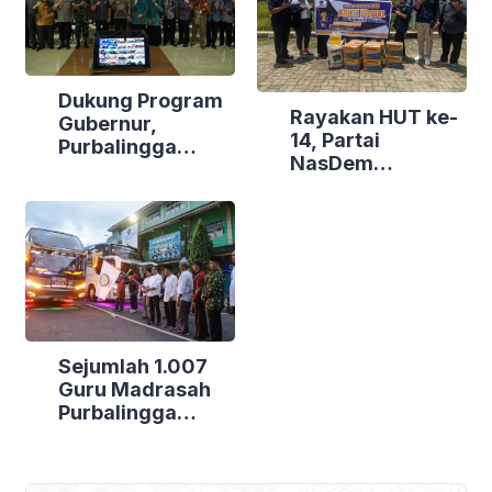
Dukung Program
Rayakan HUT ke-
Gubernur,
14, Partai
Purbalingga
NasDem
Canangkan
Purbalingga Gelar
Empat
Bakti Sosial di
Kecamatan
Tiga Lokasi
Berdaya
Sejumlah 1.007
Guru Madrasah
Purbalingga
Bertolak ke
Jakarta, DPRD
Purbalingga Beri