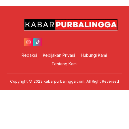
Redaksi
Kebijakan Privasi
Hubungi Kami
Tentang Kami
Copyright © 2023 kabarpurbalingga.com. All Right Reversed