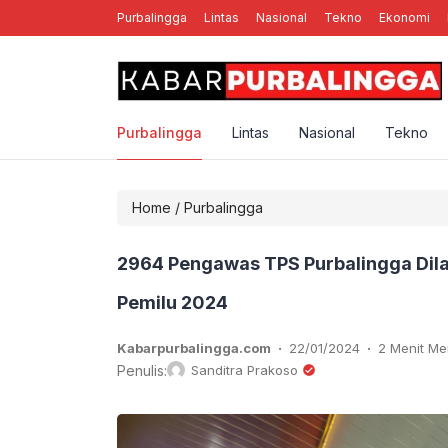
Purbalingga
Lintas
Nasional
Tekno
Ekonomi
nal Rebellion Rose YK, Band Punk Rock Asal Yogyakarta
Purbalingga
Lintas
Nasional
Tekno
Home
/
Purbalingga
2964 Pengawas TPS Purbalingga Dila
Pemilu 2024
.
.
Kabarpurbalingga.com
22/01/2024
2 Menit M
Penulis:
Sanditra Prakoso