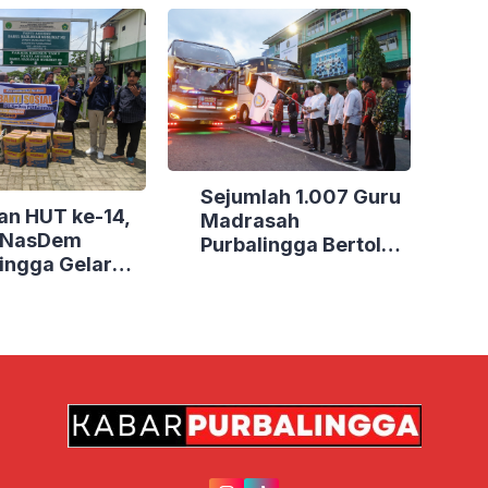
Sejumlah 1.007 Guru
an HUT ke-14,
Madrasah
i NasDem
Purbalingga Bertolak
ingga Gelar
ke Jakarta, DPRD
Sosial di Tiga
Purbalingga Beri
Dukungan Penuh