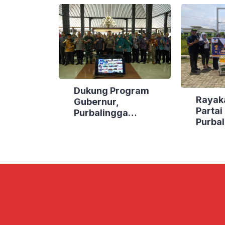
Dukung Program
Rayak
Gubernur,
Parta
Purbalingga
Purbal
Canangkan Empat
Bakti 
Kecamatan Berdaya
Lokasi