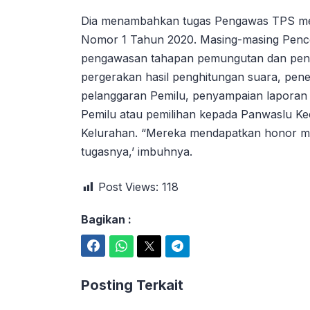
Dia menambahkan tugas Pengawas TPS men
Nomor 1 Tahun 2020. Masing-masing Penc
pengawasan tahapan pemungutan dan peng
pergerakan hasil penghitungan suara, pen
pelanggaran Pemilu, penyampaian laporan
Pemilu atau pemilihan kepada Panwaslu K
Kelurahan. “Mereka mendapatkan honor ma
tugasnya,’ imbuhnya.
Post Views:
118
Bagikan :
Facebook
WhatsApp
Twitter
Telegram
Posting Terkait