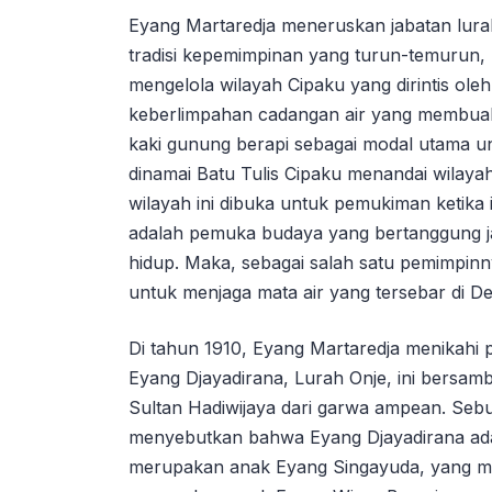
Eyang Martaredja meneruskan jabatan lura
tradisi kepemimpinan yang turun-temurun,
mengelola wilayah Cipaku yang dirintis oleh
keberlimpahan cadangan air yang membual 
kaki gunung berapi sebagai modal utama un
dinamai Batu Tulis Cipaku menandai wilay
wilayah ini dibuka untuk pemukiman ketika 
adalah pemuka budaya yang bertanggung ja
hidup. Maka, sebagai salah satu pemimpin
untuk menjaga mata air yang tersebar di D
Di tahun 1910, Eyang Martaredja menikahi 
Eyang Djayadirana, Lurah Onje, ini bersambu
Sultan Hadiwijaya dari garwa ampean. Seb
menyebutkan bahwa Eyang Djayadirana ada
merupakan anak Eyang Singayuda, yang m