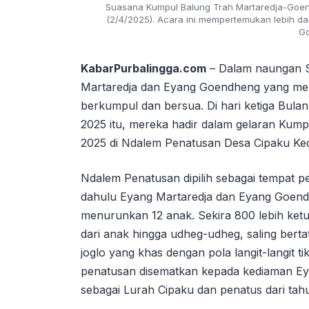
Suasana Kumpul Balung Trah Martaredja-Goend
(2/4/2025). Acara ini mempertemukan lebih da
Go
KabarPurbalingga.com
– Dalam naungan S
Martaredja dan Eyang Goendheng yang men
berkumpul dan bersua. Di hari ketiga Bula
2025 itu, mereka hadir dalam gelaran Kum
2025 di Ndalem Penatusan Desa Cipaku Kec
Ndalem Penatusan dipilih sebagai tempat p
dahulu Eyang Martaredja dan Eyang Goend
menurunkan 12 anak. Sekira 800 lebih ke
dari anak hingga udheg-udheg, saling berta
joglo yang khas dengan pola langit-langit t
penatusan disematkan kepada kediaman Ey
sebagai Lurah Cipaku dan penatus dari tah