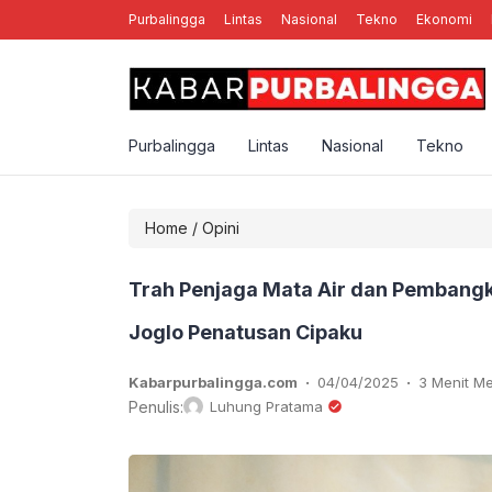
Purbalingga
Lintas
Nasional
Tekno
Ekonomi
nal Rebellion Rose YK, Band Punk Rock Asal Yogyakarta
Purbalingga
Lintas
Nasional
Tekno
Home
/
Opini
Trah Penjaga Mata Air dan Pembangk
Joglo Penatusan Cipaku
.
.
Kabarpurbalingga.com
04/04/2025
3 Menit 
Penulis:
Luhung Pratama