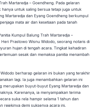
ah Trah Martaredja – Goendheng. Pada gelaran
 hanya untuk saling bersua tetapi juga untuk
yang Martaredja dan Eyang Goendheng berkumpul
penjaga mata air dan kesetiaan pada tanah
 Panitia Kumpul Balung Trah Martaredja –
Heri Prastowo Wisnu Widodo, seorang notaris di
uyuran hujan di tengah acara. Tingkat kehadiran
 pertemuan sesak dan memaksa panitia menambah
idodo berharap gelaran ini bukan yang terakhir
anakan lagi. Ia juga menambahkan gelaran ini
ng merupakan buyut-buyut Eyang Martaredja dan
naknya. Karenanya, ia menyampaikan terima
secara suka rela hampir selama 1 tahun dan
 rejekinya demi suksenya acara ini.