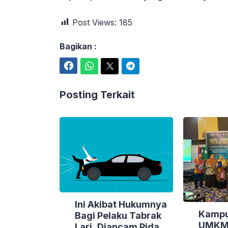
Post Views:
185
Bagikan :
Facebook
WhatsApp
Twitter
Telegram
Posting Terkait
Ini Akibat Hukumnya
Kampu
Bagi Pelaku Tabrak
UMK
Lari, Diancam Pidana