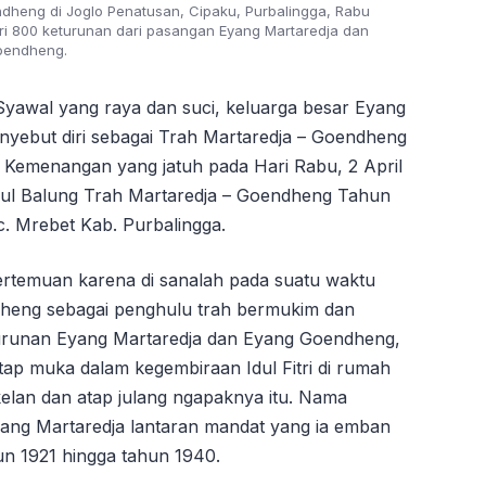
heng di Joglo Penatusan, Cipaku, Purbalingga, Rabu
ri 800 keturunan dari pasangan Eyang Martaredja dan
endheng.
yawal yang raya dan suci, keluarga besar Eyang
yebut diri sebagai Trah Martaredja – Goendheng
n Kemenangan yang jatuh pada Hari Rabu, 2 April
pul Balung Trah Martaredja – Goendheng Tahun
. Mrebet Kab. Purbalingga.
ertemuan karena di sanalah pada suatu waktu
heng sebagai penghulu trah bermukim dan
turunan Eyang Martaredja dan Eyang Goendheng,
tap muka dalam kegembiraan Idul Fitri di rumah
ikelan dan atap julang ngapaknya itu. Nama
ang Martaredja lantaran mandat yang ia emban
un 1921 hingga tahun 1940.