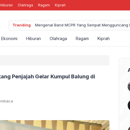
Hiburan
Olahraga
Ragam
Kiprah
Trending
Mengenal Band MCPR Yang Sempat Mengguncang P
Ekonomi
Hiburan
Olahraga
Ragam
Kiprah
ang Penjajah Gelar Kumpul Balung di
Membaca