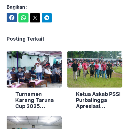
Bagikan :
Facebook
WhatsApp
Twitter
Telegram
Posting Terkait
Turnamen
Ketua Askab PSSI
Karang Taruna
Purbalingga
Cup 2025
Apresiasi
Bojongsari Resmi
Kemenangan
Dibuka, Laga
Perdana Tim
Perdana Berakhir
Persibangga