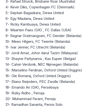
3- Rafael Struick, Brisbane Roar (Australia)
4- Kevin Diks, Copenhagen FC (Denmark)
5- Septian Bagaskara, Dewa United
6- Egy Maulana, Dewa United
7- Ricky Kambuaya, Dewa United
8- Maarten Paes (GK) , FC Dallas (USA)
9- Ragnar Oratmangoen, FC Dender (Belanda)
10- Mees Hilgers, FC Twente (Belanda)
11- Ivar Jenner, FC Utrecht (Belanda)
12- Jordi Amat, Johor darul Tazim (Malaysia)
13- Shayne Pattynama , Kas Eupen (Belgia)
14- Calvin Verdonk, NEC Nijmegen (Belanda)
15- Marselino Ferdinan, Oxford United (Inggris)
16- Ole Romenij, Oxford United (Inggris)
17- Eliano Reijnders, PEC Zwolle (Belanda)
18- Ernando Ari (GK), Persebaya
19- Rizky Ridho , Persija
20- Muhammad Ferarri, Persija
21- Ramadhan Sananta, Persis Solo